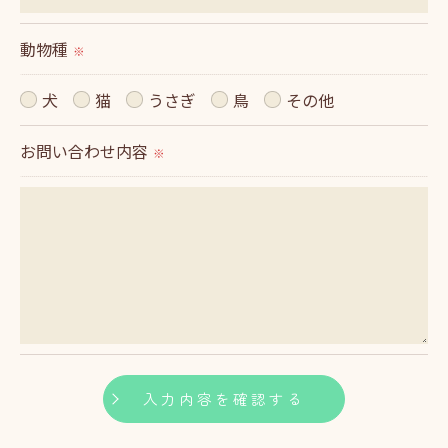
＜個人情報の開示･訂正・削除･利用停止の手続につ
いて＞
動物種
※
当社では、お客様の個人情報の開示･訂正･削除・利
用停止の手続を定めさせて頂いております。
犬
猫
うさぎ
鳥
その他
ご本人である事を確認のうえ、対応させて頂きま
お問い合わせ内容
す。
※
個人情報の開示･訂正･削除・利用停止の具体的手続
きにつきましては、お電話でお問合せ下さい。