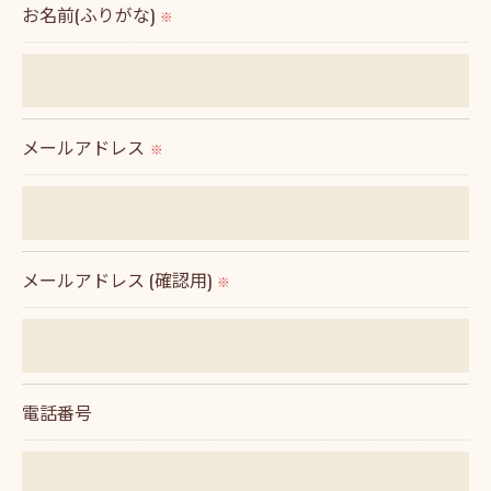
＜個人情報の委託について＞
お名前(ふりがな)
※
当社では、利用目的の達成に必要な範囲において、
個人情報を外部に委託する場合があります。
これらの委託先に対しては個人情報保護契約等の措
置をとり、適切な監督を行います。
メールアドレス
※
＜個人情報の安全管理＞
当社では、個人情報の漏洩等がなされないよう、適
切に安全管理対策を実施します。
メールアドレス (確認用)
※
＜個人情報を与えなかった場合に生じる結果＞
必要な情報を頂けない場合は、それに対応した当社
のサービスをご提供できない場合がございますので
電話番号
予めご了承ください。