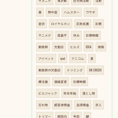
サメニド
東京都
狂犬病注射
注射
春
熱中症
ハムスター
ウサギ
症状
ロイヤルカン
応急処置
診察
サニメド
高島平
休み
診察時間
獣医師
欠勤日
ヒルズ
IDEA
保険
アイペット
ipet
アニコム
夏
獣医師の欠勤日
トリミング
DR.CREDO
療法食
価格変更
診療時間
ビルジャック
年末年始
落とし物
忘れ物
超音波検査
血液検査
求人
トリマー
病院内
予防
鍵