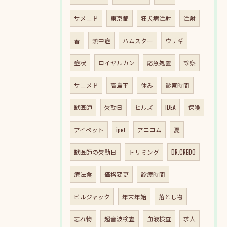
サメニド
東京都
狂犬病注射
注射
春
熱中症
ハムスター
ウサギ
症状
ロイヤルカン
応急処置
診察
サニメド
高島平
休み
診察時間
獣医師
欠勤日
ヒルズ
IDEA
保険
アイペット
ipet
アニコム
夏
獣医師の欠勤日
トリミング
DR.CREDO
療法食
価格変更
診療時間
ビルジャック
年末年始
落とし物
忘れ物
超音波検査
血液検査
求人