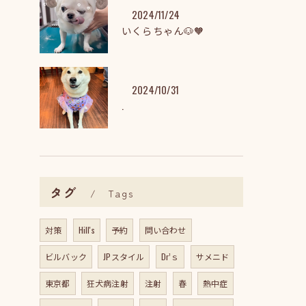
2024/11/24
いくらちゃん🐶🧡
2024/10/31
.
タグ
Tags
対策
Hill's
予約
問い合わせ
ビルバック
JPスタイル
Dr’ｓ
サメニド
東京都
狂犬病注射
注射
春
熱中症