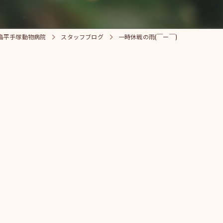
島平手塚動物病院
スタッフブログ
一時休戦の雨(￣ー￣)