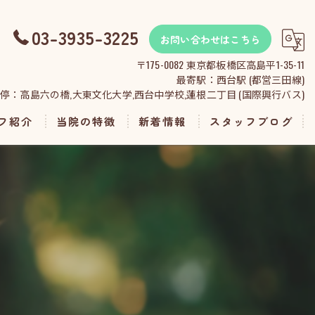
03-3935-3225
お問い合わせはこちら
〒175-0082 東京都板橋区高島平1-35-11
最寄駅：西台駅 (都営三田線)
停：高島六の橋,大東文化大学,西台中学校,蓮根二丁目 (国際興行バス)
フ紹介
当院の特徴
新着情報
スタッフブログ
診察
予防
検査
ペットホテル
トリミング