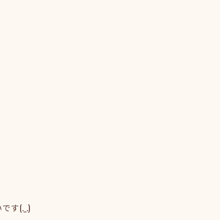
(._.)