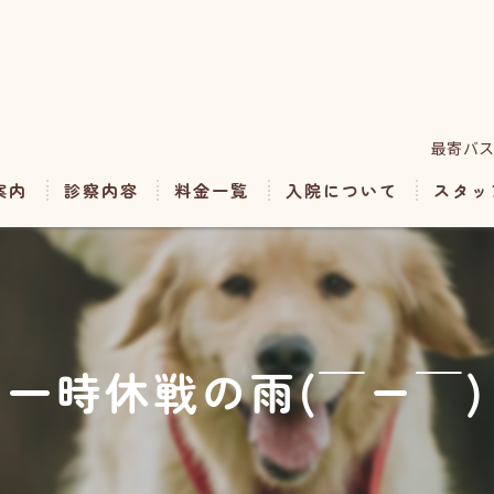
最寄バス
案内
診察内容
料金一覧
入院について
スタッ
予防・料金表
ホテル・トリミング
一時休戦の雨(￣ー￣)