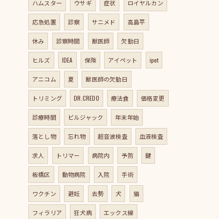
ハムスター
ウサギ
症状
ロイヤルカン
応急処置
診察
サニメド
高島平
休み
診察時間
獣医師
欠勤日
ヒルズ
IDEA
保険
アイペット
ipet
アニコム
夏
獣医師の欠勤日
トリミング
DR.CREDO
療法食
価格変更
診療時間
ビルジャック
年末年始
落とし物
忘れ物
超音波検査
血液検査
求人
トリマー
病院内
予防
鍵
板橋区
動物病院
入院
手術
ワクチン
避妊
去勢
犬
猫
フィラリア
狂犬病
エックス線