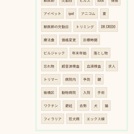
獣医師
欠勤日
ヒルズ
IDEA
保険
アイペット
ipet
アニコム
夏
獣医師の欠勤日
トリミング
DR.CREDO
療法食
価格変更
診療時間
ビルジャック
年末年始
落とし物
忘れ物
超音波検査
血液検査
求人
トリマー
病院内
予防
鍵
板橋区
動物病院
入院
手術
ワクチン
避妊
去勢
犬
猫
フィラリア
狂犬病
エックス線