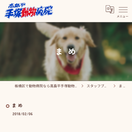
ま め
板橋区で動物病院なら高島平手塚動物病院
スタッフブログ
ま め
ま め
2018/02/06