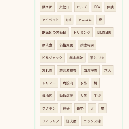
獣医師
欠勤日
ヒルズ
IDEA
保険
アイペット
ipet
アニコム
夏
獣医師の欠勤日
トリミング
DR.CREDO
療法食
価格変更
診療時間
ビルジャック
年末年始
落とし物
忘れ物
超音波検査
血液検査
求人
トリマー
病院内
予防
鍵
板橋区
動物病院
入院
手術
ワクチン
避妊
去勢
犬
猫
フィラリア
狂犬病
エックス線