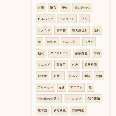
対策
Hill's
予約
問い合わせ
ビルバック
JPスタイル
Dr’ｓ
サメニド
東京都
狂犬病注射
注射
春
熱中症
ハムスター
ウサギ
症状
ロイヤルカン
応急処置
診察
サニメド
高島平
休み
診察時間
獣医師
欠勤日
ヒルズ
IDEA
保険
アイペット
ipet
アニコム
夏
獣医師の欠勤日
トリミング
DR.CREDO
療法食
価格変更
診療時間