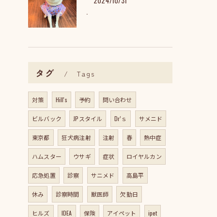
2024/10/31
.
タグ
Tags
対策
Hill's
予約
問い合わせ
ビルバック
JPスタイル
Dr’ｓ
サメニド
東京都
狂犬病注射
注射
春
熱中症
ハムスター
ウサギ
症状
ロイヤルカン
応急処置
診察
サニメド
高島平
休み
診察時間
獣医師
欠勤日
ヒルズ
IDEA
保険
アイペット
ipet