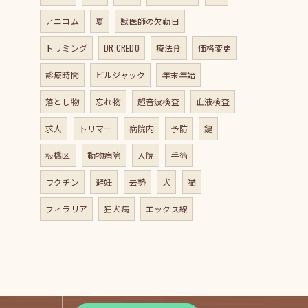
アニコム
夏
獣医師の欠勤日
トリミング
DR.CREDO
療法食
価格変更
診療時間
ビルジャック
年末年始
落とし物
忘れ物
超音波検査
血液検査
求人
トリマー
病院内
予防
鍵
板橋区
動物病院
入院
手術
ワクチン
避妊
去勢
犬
猫
フィラリア
狂犬病
エックス線