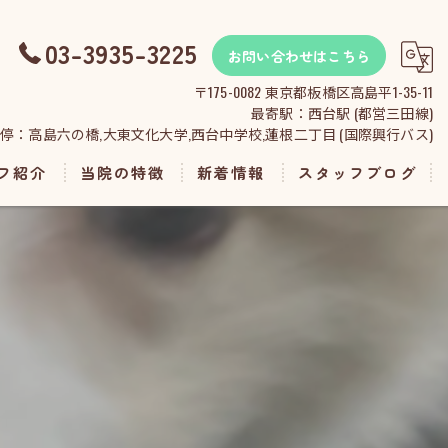
03-3935-3225
お問い合わせはこちら
〒175-0082 東京都板橋区高島平1-35-11
最寄駅：西台駅 (都営三田線)
停：高島六の橋,大東文化大学,西台中学校,蓮根二丁目 (国際興行バス)
フ紹介
当院の特徴
新着情報
スタッフブログ
診察
予防
検査
ペットホテル
トリミング