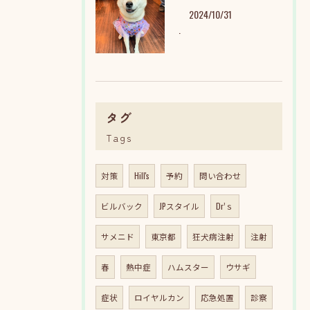
2024/10/31
.
タグ
Tags
対策
Hill's
予約
問い合わせ
ビルバック
JPスタイル
Dr’ｓ
サメニド
東京都
狂犬病注射
注射
春
熱中症
ハムスター
ウサギ
症状
ロイヤルカン
応急処置
診察