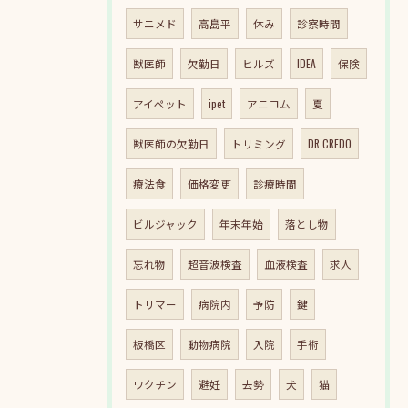
サニメド
高島平
休み
診察時間
獣医師
欠勤日
ヒルズ
IDEA
保険
アイペット
ipet
アニコム
夏
獣医師の欠勤日
トリミング
DR.CREDO
療法食
価格変更
診療時間
ビルジャック
年末年始
落とし物
忘れ物
超音波検査
血液検査
求人
トリマー
病院内
予防
鍵
板橋区
動物病院
入院
手術
ワクチン
避妊
去勢
犬
猫