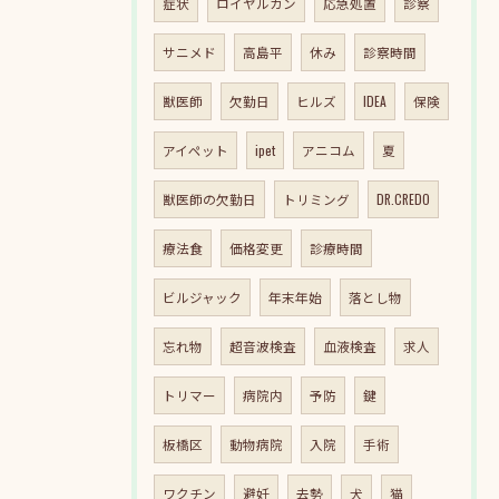
症状
ロイヤルカン
応急処置
診察
サニメド
高島平
休み
診察時間
獣医師
欠勤日
ヒルズ
IDEA
保険
アイペット
ipet
アニコム
夏
獣医師の欠勤日
トリミング
DR.CREDO
療法食
価格変更
診療時間
ビルジャック
年末年始
落とし物
忘れ物
超音波検査
血液検査
求人
トリマー
病院内
予防
鍵
板橋区
動物病院
入院
手術
ワクチン
避妊
去勢
犬
猫