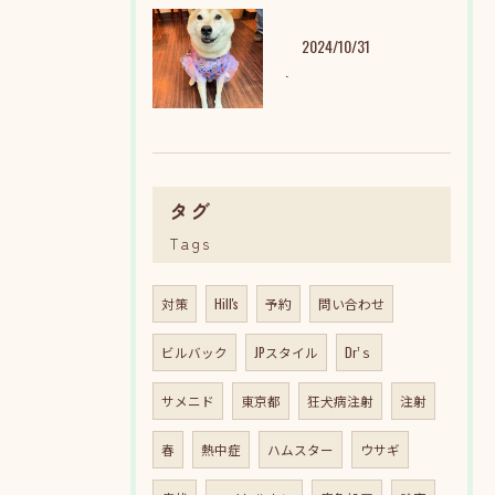
2024/10/31
.
タグ
Tags
対策
Hill's
予約
問い合わせ
ビルバック
JPスタイル
Dr’ｓ
サメニド
東京都
狂犬病注射
注射
春
熱中症
ハムスター
ウサギ