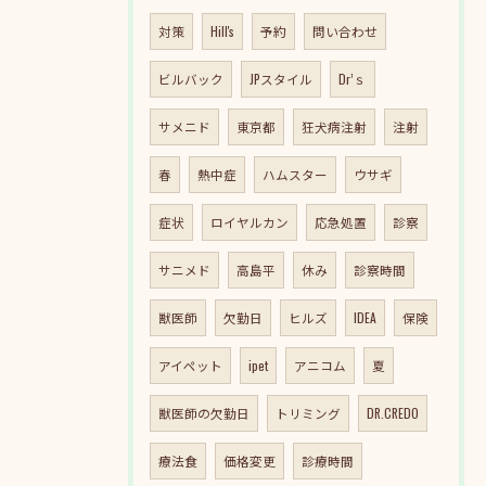
対策
Hill's
予約
問い合わせ
ビルバック
JPスタイル
Dr’ｓ
サメニド
東京都
狂犬病注射
注射
春
熱中症
ハムスター
ウサギ
症状
ロイヤルカン
応急処置
診察
サニメド
高島平
休み
診察時間
獣医師
欠勤日
ヒルズ
IDEA
保険
アイペット
ipet
アニコム
夏
獣医師の欠勤日
トリミング
DR.CREDO
療法食
価格変更
診療時間