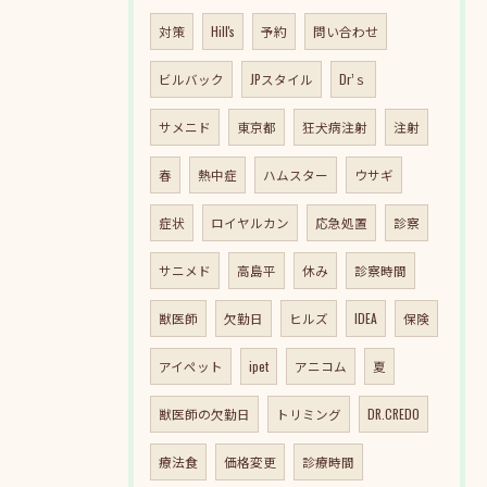
対策
Hill's
予約
問い合わせ
ビルバック
JPスタイル
Dr’ｓ
サメニド
東京都
狂犬病注射
注射
春
熱中症
ハムスター
ウサギ
症状
ロイヤルカン
応急処置
診察
サニメド
高島平
休み
診察時間
獣医師
欠勤日
ヒルズ
IDEA
保険
アイペット
ipet
アニコム
夏
獣医師の欠勤日
トリミング
DR.CREDO
療法食
価格変更
診療時間