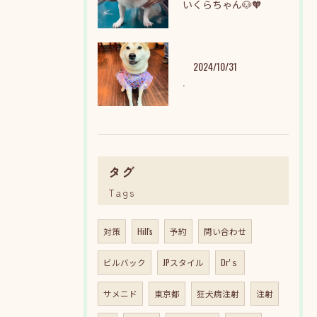
いくらちゃん🐶🧡
2024/10/31
.
タグ
Tags
対策
Hill's
予約
問い合わせ
ビルバック
JPスタイル
Dr’ｓ
サメニド
東京都
狂犬病注射
注射