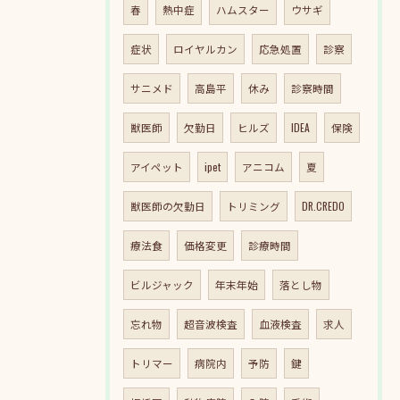
春
熱中症
ハムスター
ウサギ
症状
ロイヤルカン
応急処置
診察
サニメド
高島平
休み
診察時間
獣医師
欠勤日
ヒルズ
IDEA
保険
アイペット
ipet
アニコム
夏
獣医師の欠勤日
トリミング
DR.CREDO
療法食
価格変更
診療時間
ビルジャック
年末年始
落とし物
忘れ物
超音波検査
血液検査
求人
トリマー
病院内
予防
鍵