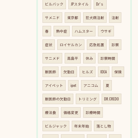
ビルバック
JPスタイル
Dr’ｓ
サメニド
東京都
狂犬病注射
注射
春
熱中症
ハムスター
ウサギ
症状
ロイヤルカン
応急処置
診察
サニメド
高島平
休み
診察時間
獣医師
欠勤日
ヒルズ
IDEA
保険
アイペット
ipet
アニコム
夏
獣医師の欠勤日
トリミング
DR.CREDO
療法食
価格変更
診療時間
ビルジャック
年末年始
落とし物