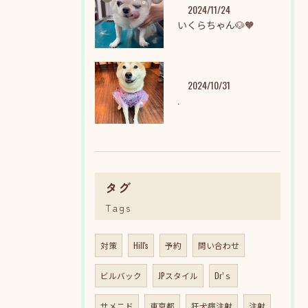
2024/11/24
いくらちゃん🐶🧡
2024/10/31
.
タグ
Tags
対策
Hill's
予約
問い合わせ
ビルバック
JPスタイル
Dr’ｓ
サメニド
東京都
狂犬病注射
注射