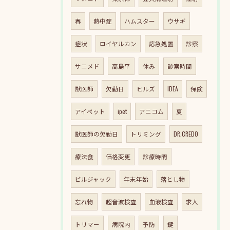
春
熱中症
ハムスター
ウサギ
症状
ロイヤルカン
応急処置
診察
サニメド
高島平
休み
診察時間
獣医師
欠勤日
ヒルズ
IDEA
保険
アイペット
ipet
アニコム
夏
獣医師の欠勤日
トリミング
DR.CREDO
療法食
価格変更
診療時間
ビルジャック
年末年始
落とし物
忘れ物
超音波検査
血液検査
求人
トリマー
病院内
予防
鍵