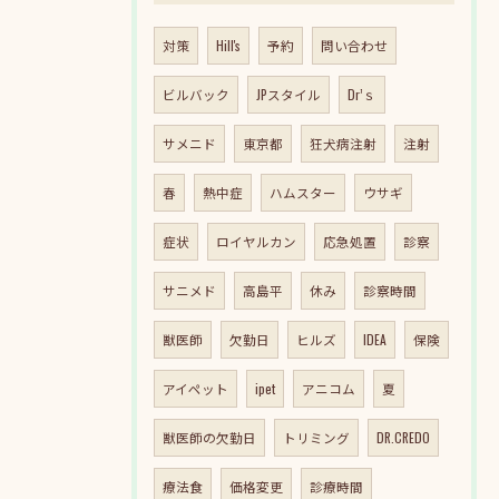
対策
Hill's
予約
問い合わせ
ビルバック
JPスタイル
Dr’ｓ
サメニド
東京都
狂犬病注射
注射
春
熱中症
ハムスター
ウサギ
症状
ロイヤルカン
応急処置
診察
サニメド
高島平
休み
診察時間
獣医師
欠勤日
ヒルズ
IDEA
保険
アイペット
ipet
アニコム
夏
獣医師の欠勤日
トリミング
DR.CREDO
療法食
価格変更
診療時間