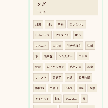
タグ
Tags
対策
Hill's
予約
問い合わせ
ビルバック
JPスタイル
Dr’ｓ
サメニド
東京都
狂犬病注射
注射
春
熱中症
ハムスター
ウサギ
症状
ロイヤルカン
応急処置
診察
サニメド
高島平
休み
診察時間
獣医師
欠勤日
ヒルズ
IDEA
保険
アイペット
ipet
アニコム
夏