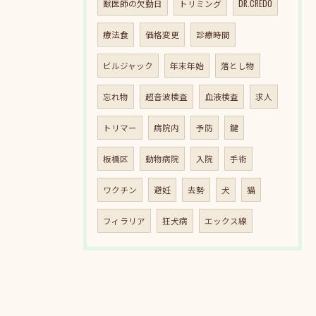
獣医師の欠勤日
トリミング
DR.CREDO
療法食
価格変更
診療時間
ビルジャック
年末年始
落とし物
忘れ物
超音波検査
血液検査
求人
トリマー
病院内
予防
鍵
板橋区
動物病院
入院
手術
ワクチン
避妊
去勢
犬
猫
フィラリア
狂犬病
エックス線