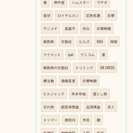
春
熱中症
ハムスター
ウサギ
症状
ロイヤルカン
応急処置
診察
サニメド
高島平
休み
診察時間
獣医師
欠勤日
ヒルズ
IDEA
保険
アイペット
ipet
アニコム
夏
獣医師の欠勤日
トリミング
DR.CREDO
療法食
価格変更
診療時間
ビルジャック
年末年始
落とし物
忘れ物
超音波検査
血液検査
求人
トリマー
病院内
予防
鍵
板橋区
動物病院
入院
手術