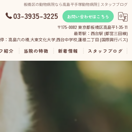
板橋区の動物病院なら高島平手塚動物病院 | スタッフブログ
03-3935-3225
お問い合わせはこちら
〒175-0082 東京都板橋区高島平1-35-11
最寄駅：西台駅 (都営三田線)
停：高島六の橋,大東文化大学,西台中学校,蓮根二丁目 (国際興行バス)
フ紹介
当院の特徴
新着情報
スタッフブログ
診察
予防
検査
ペットホテル
トリミング