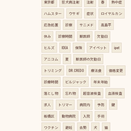
東京都
狂犬病注射
注射
春
熱中症
ハムスター
ウサギ
症状
ロイヤルカン
応急処置
診察
サニメド
高島平
休み
診察時間
獣医師
欠勤日
ヒルズ
IDEA
保険
アイペット
ipet
アニコム
夏
獣医師の欠勤日
トリミング
DR.CREDO
療法食
価格変更
診療時間
ビルジャック
年末年始
落とし物
忘れ物
超音波検査
血液検査
求人
トリマー
病院内
予防
鍵
板橋区
動物病院
入院
手術
ワクチン
避妊
去勢
犬
猫