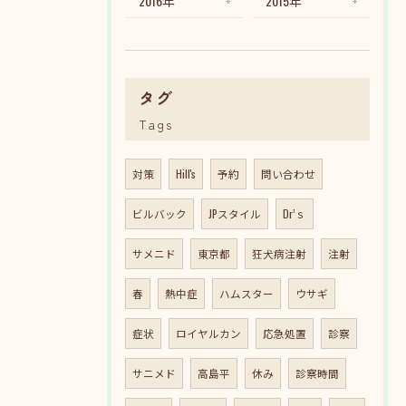
2016年
2015年
タグ
Tags
対策
Hill's
予約
問い合わせ
ビルバック
JPスタイル
Dr’ｓ
サメニド
東京都
狂犬病注射
注射
春
熱中症
ハムスター
ウサギ
症状
ロイヤルカン
応急処置
診察
サニメド
高島平
休み
診察時間