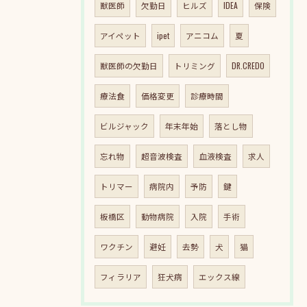
獣医師
欠勤日
ヒルズ
IDEA
保険
アイペット
ipet
アニコム
夏
獣医師の欠勤日
トリミング
DR.CREDO
療法食
価格変更
診療時間
ビルジャック
年末年始
落とし物
忘れ物
超音波検査
血液検査
求人
トリマー
病院内
予防
鍵
板橋区
動物病院
入院
手術
ワクチン
避妊
去勢
犬
猫
フィラリア
狂犬病
エックス線