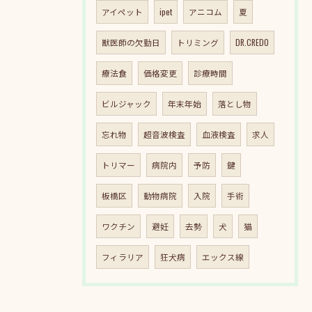
アイペット
ipet
アニコム
夏
獣医師の欠勤日
トリミング
DR.CREDO
療法食
価格変更
診療時間
ビルジャック
年末年始
落とし物
忘れ物
超音波検査
血液検査
求人
トリマー
病院内
予防
鍵
板橋区
動物病院
入院
手術
ワクチン
避妊
去勢
犬
猫
フィラリア
狂犬病
エックス線