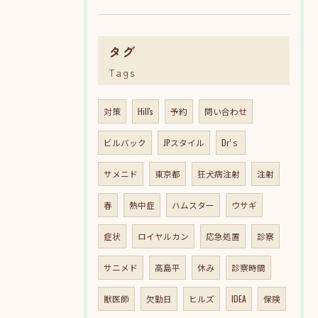
タグ
Tags
対策
Hill's
予約
問い合わせ
ビルバック
JPスタイル
Dr’ｓ
サメニド
東京都
狂犬病注射
注射
春
熱中症
ハムスター
ウサギ
症状
ロイヤルカン
応急処置
診察
サニメド
高島平
休み
診察時間
獣医師
欠勤日
ヒルズ
IDEA
保険