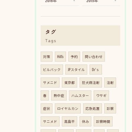
2016年
2015年
タグ
Tags
対策
Hill's
予約
問い合わせ
ビルバック
JPスタイル
Dr’ｓ
サメニド
東京都
狂犬病注射
注射
春
熱中症
ハムスター
ウサギ
症状
ロイヤルカン
応急処置
診察
サニメド
高島平
休み
診察時間