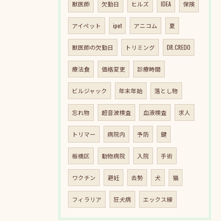
獣医師
欠勤日
ヒルズ
IDEA
保険
アイペット
ipet
アニコム
夏
獣医師の欠勤日
トリミング
DR.CREDO
療法食
価格変更
診療時間
ビルジャック
年末年始
落とし物
忘れ物
超音波検査
血液検査
求人
トリマー
病院内
予防
鍵
板橋区
動物病院
入院
手術
ワクチン
避妊
去勢
犬
猫
フィラリア
狂犬病
エックス線