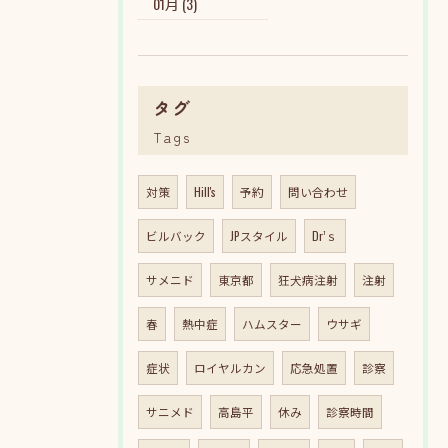
01月 (3)
タグ
Tags
対策
Hill's
予約
問い合わせ
ビルバック
JPスタイル
Dr’ｓ
サメニド
東京都
狂犬病注射
注射
春
熱中症
ハムスター
ウサギ
症状
ロイヤルカン
応急処置
診察
サニメド
高島平
休み
診察時間