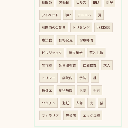
獣医師
欠勤日
ヒルズ
IDEA
保険
アイペット
ipet
アニコム
夏
獣医師の欠勤日
トリミング
DR.CREDO
療法食
価格変更
診療時間
ビルジャック
年末年始
落とし物
忘れ物
超音波検査
血液検査
求人
トリマー
病院内
予防
鍵
板橋区
動物病院
入院
手術
ワクチン
避妊
去勢
犬
猫
フィラリア
狂犬病
エックス線